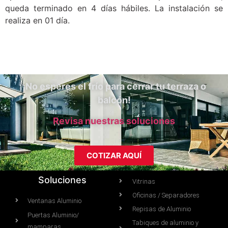
queda terminado en 4 días hábiles. La instalación se
realiza en 01 día.
¡No esperes el frío para cerrar tu terraza o
balcón!
Revisa nuestras soluciones
COTIZAR AQUÍ
Soluciones
Vitrinas
Oficinas / Separadores
Ventanas Aluminio
Repisas de Aluminio
Puertas Aluminio/
Tabiques de aluminio y
mamparas