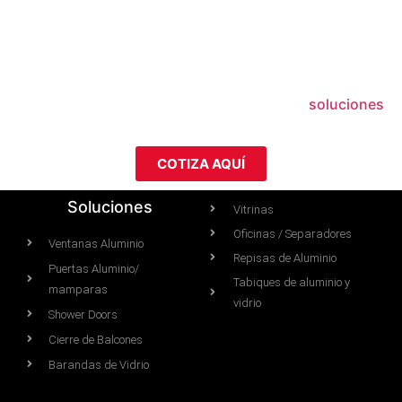
Conversemos acerca de tu proyecto o requerimiento,
ya sabes que existen muchas tipos de perfiles de
aluminio que puedes utilizar en diferentes
soluciones
COTIZA AQUÍ
Soluciones
Vitrinas
Oficinas / Separadores
Ventanas Aluminio
Repisas de Aluminio
Puertas Aluminio/
Tabiques de aluminio y
mamparas
vidrio
Shower Doors
Cierre de Balcones
Barandas de Vidrio