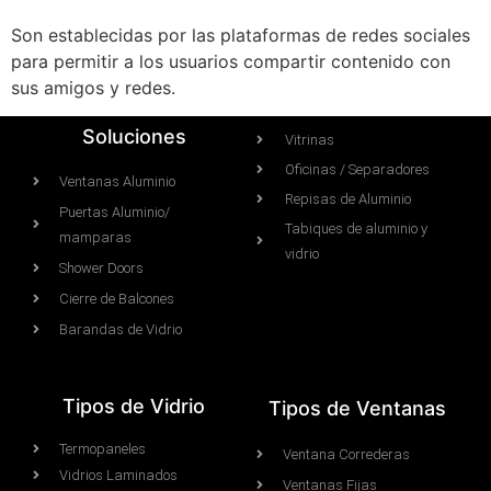
Son establecidas por las plataformas de redes sociales
para permitir a los usuarios compartir contenido con
sus amigos y redes.
Soluciones
Vitrinas
Oficinas / Separadores
Ventanas Aluminio
Repisas de Aluminio
Puertas Aluminio/
Tabiques de aluminio y
mamparas
vidrio
Shower Doors
Cierre de Balcones
Barandas de Vidrio
Tipos de Vidrio
Tipos de Ventanas
Termopaneles
Ventana Correderas
Vidrios Laminados
Ventanas Fijas